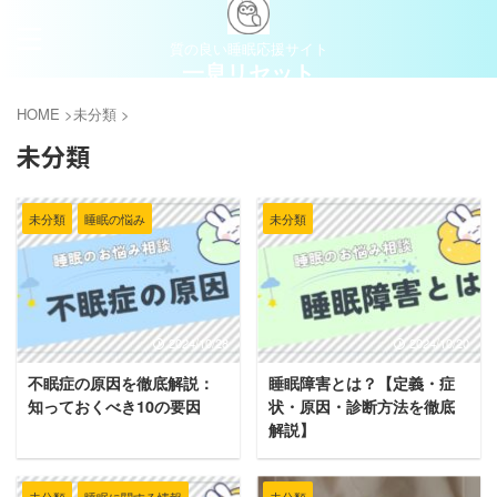
質の良い睡眠応援サイト
一息リセット
HOME
>
未分類
>
未分類
未分類
睡眠の悩み
未分類
2024/10/28
2024/10/20
不眠症の原因を徹底解説：
睡眠障害とは？【定義・症
知っておくべき10の要因
状・原因・診断方法を徹底
解説】